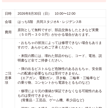
日時
2026年8月30日（日） 10:00〜12:00
会場
はっち5階 共同スタジオA・レジデンスB
原則として無料ですが、部品交換をしたときなど実費
費用
（５０円～３００円）がかかる場合があります。
・おもちゃの状況によっては修理できない場合もありま
すので、あらかじめご了承ください。
・来院の際には、壊れた部品やねじ、コード、電池、説
明書など全てご持参ください。
・弾の出るピストルなど危険性のあるおもちゃ、安全面
ご注
への配慮が必要なものは受付できません。
意事
(エアガン、電動ガン、浮き輪、二輪車・三輪車など
項
の乗り物、コンセントから電源をとるものなど)
・修理により元の価値が保証できなくなる可能性のある
ものは受付できません。
(骨董品・工芸品、ゲーム機、希少品など)