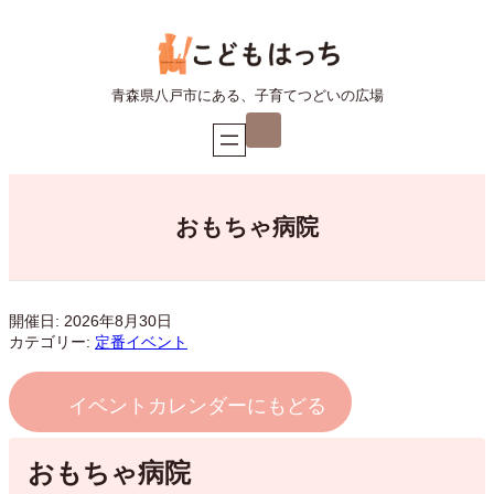
内
容
を
ス
青森県八戸市にある、子育てつどいの広場
キ
ア
ッ
イ
プ
コ
ン
リ
ン
ク
おもちゃ病院
開催日: 2026年8月30日
カテゴリー:
定番イベント
イベントカレンダーにもどる
おもちゃ病院