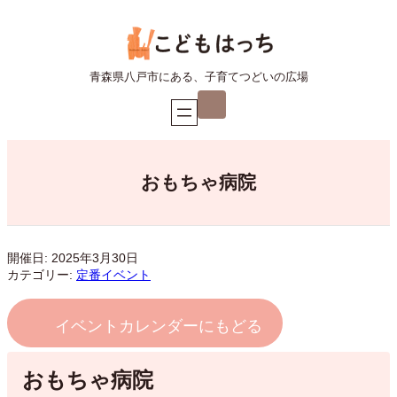
内
容
を
ス
青森県八戸市にある、子育てつどいの広場
キ
ア
ッ
イ
プ
コ
ン
リ
ン
ク
おもちゃ病院
開催日: 2025年3月30日
カテゴリー:
定番イベント
イベントカレンダーにもどる
おもちゃ病院