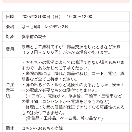
日時
2025年3月30日（日） 10:00〜12:00
会場
はっち5階 レジデンスB
対象
就学前の親子
原則として無料ですが、部品交換をしたときなど実費
費用
（５０円～３００円）がかかる場合があります。
・おもちゃの状況によっては修理できない場合もありま
すので、あらかじめご了承ください。
・来院の際には、壊れた部品やねじ、コード、電池、説
明書など全てご持参ください。
ご注
・弾の出るピストルなど危険性のあるおもちゃ、安全面
意事
への配慮が必要なものは受付できません。
項
(エアガン、電動ガン、浮き輪、二輪車・三輪車など
の乗り物、コンセントから電源をとるものなど)
・修理により元の価値が保証できなくなる可能性のある
ものは受付できません。
(骨董品・工芸品、ゲーム機、希少品など)
団体
はちのへおもちゃ病院