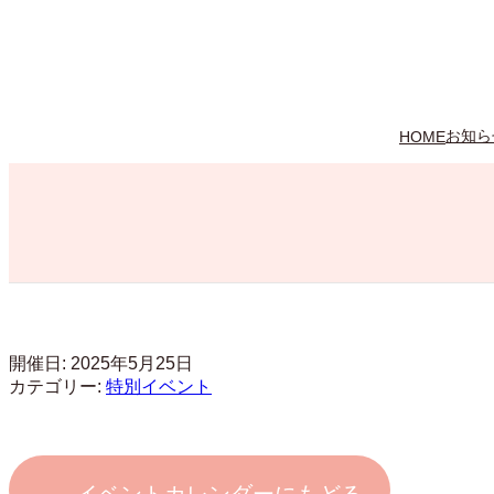
内
容
を
ス
キ
ッ
お知ら
HOME
プ
開催日: 2025年5月25日
カテゴリー:
特別イベント