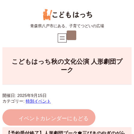
内
容
を
ス
青森県八戸市にある、子育てつどいの広場
キ
ア
ッ
イ
プ
コ
ン
リ
ン
ク
こどもはっち秋の文化公演 人形劇団プ
ーク
開催日: 2025年9月15日
カテゴリー:
特別イベント
イベントカレンダーにもどる
【予約受付終了】人形劇団プーク🍁三びきのやぎのがら