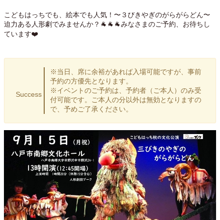
こどもはっちでも、絵本でも人気！〜３びきやぎのがらがらどん〜
迫力ある人形劇でみませんか？🐐🐐🐐みなさまのご予約、お待ちし
ています❤️
※当日、席に余裕があれば入場可能ですが、事前
予約の方優先となります。
※イベントのご予約は、予約者（ご本人）のみ受
Success
付可能です。ご本人の分以外は無効となりますの
で、予めご了承ください。