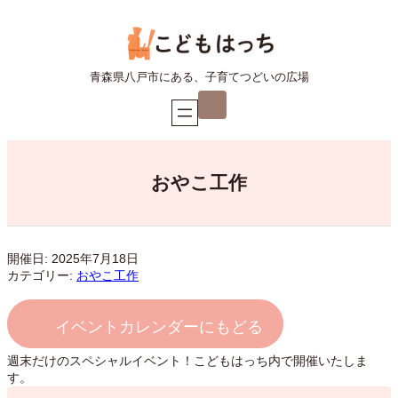
内
容
を
ス
青森県八戸市にある、子育てつどいの広場
キ
ア
ッ
イ
プ
コ
ン
リ
ン
ク
おやこ工作
開催日: 2025年7月18日
カテゴリー:
おやこ工作
イベントカレンダーにもどる
週末だけのスペシャルイベント！こどもはっち内で開催いたしま
す。