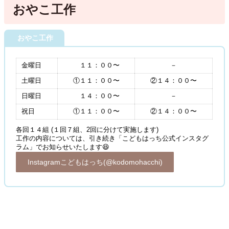
おやこ工作
おやこ工作
金曜日
１１：００〜
－
土曜日
①１１：００〜
②１４：００〜
日曜日
１４：００〜
－
祝日
①１１：００〜
②１４：００〜
各回１４組 (１回７組、2回に分けて実施します)
工作の内容については、引き続き「こどもはっち公式インスタグ
ラム」でお知らせいたします😆
Instagramこどもはっち(@kodomohacchi)