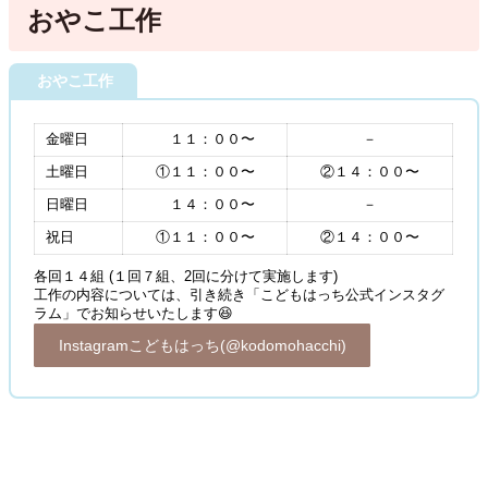
おやこ工作
おやこ工作
金曜日
１１：００〜
－
土曜日
①１１：００〜
②１４：００〜
日曜日
１４：００〜
－
祝日
①１１：００〜
②１４：００〜
各回１４組 (１回７組、2回に分けて実施します)
工作の内容については、引き続き「こどもはっち公式インスタグ
ラム」でお知らせいたします😆
Instagramこどもはっち(@kodomohacchi)