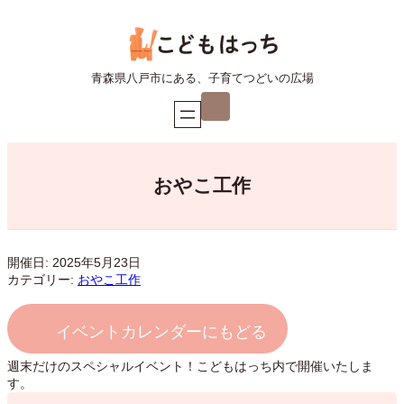
内
容
を
ス
青森県八戸市にある、子育てつどいの広場
キ
ア
ッ
イ
プ
コ
ン
リ
ン
ク
おやこ工作
開催日: 2025年5月23日
カテゴリー:
おやこ工作
イベントカレンダーにもどる
週末だけのスペシャルイベント！こどもはっち内で開催いたしま
す。