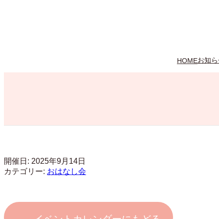
内
容
を
ス
キ
ッ
お知ら
HOME
プ
開催日: 2025年9月14日
カテゴリー:
おはなし会