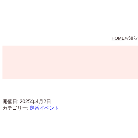
内
容
を
ス
キ
ッ
お知ら
HOME
プ
開催日: 2025年4月2日
カテゴリー:
定番イベント