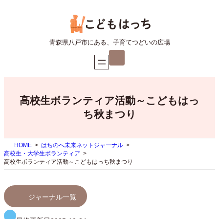
内
容
を
ス
青森県八戸市にある、子育てつどいの広場
キ
ア
ッ
イ
プ
コ
ン
リ
ン
ク
高校生ボランティア活動～こどもはっ
ち秋まつり
HOME
はちのへ未来ネットジャーナル
高校生・大学生ボランティア
高校生ボランティア活動～こどもはっち秋まつり
ジャーナル一覧