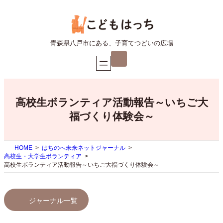
内
容
を
ス
青森県八戸市にある、子育てつどいの広場
キ
ア
ッ
イ
プ
コ
ン
リ
ン
ク
高校生ボランティア活動報告～いちご大
福づくり体験会～
HOME
はちのへ未来ネットジャーナル
高校生・大学生ボランティア
高校生ボランティア活動報告～いちご大福づくり体験会～
ジャーナル一覧