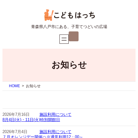
内
容
を
ス
青森県八戸市にある、子育てつどいの広場
キ
ア
ッ
イ
プ
コ
ン
リ
ン
ク
お知らせ
HOME
お知らせ
2026年7月16日
施設利用について
8月4日(火)・11日(火)特別開館日
2026年7月4日
施設利用について
７月オレンジデー開催🍊※通常利用12：00～