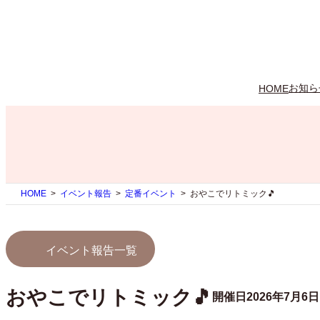
内
容
を
ス
キ
ッ
お知ら
HOME
プ
HOME
イベント報告
定番イベント
おやこでリトミック🎵
イベント報告一覧
おやこでリトミック🎵
開催日2026年7月6日